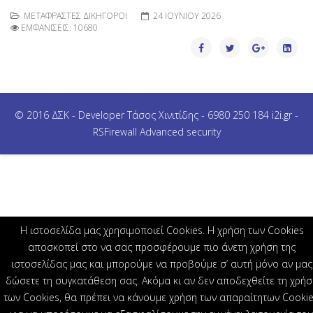
ΜΕΤΑΦΡΑΣΤΈΣ ΔΙΚΗΓΌΡΟΙ
24 ΙΟΥΝΊΟΥ 2026
ΕΜΦΑΝΊΣΕΙΣ: 10680
© 2016 ΔΣΚ - Developer Τάσος Χινιτίδης - 6980 250 184 i2i.gr -
RSFirewall Advanced security
H ιστοσελίδα μας χρησιμοποιεί Cookies. Η χρήση των Cookies
αποσκοπεί στο να σας προσφέρουμε πιο άνετη χρήση της
ιστοσελίδας μας και μπορούμε να προβούμε σ’ αυτή μόνο αν μας
δώσετε τη συγκατάθεση σας. Ακόμα κι αν δεν αποδεχθείτε τη χρήσ
των Cookies, θα πρέπει να κάνουμε χρήση των απαραίτητων Cookie