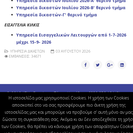
Υπηρεσία δικαστών Ιουλίου 2026-Α' θερινό τμήμα
Υπηρεσία δικαστών Ιουλίου 2026-Β' θερινό τμήμα
Υπηρεσία δικαστών-Γ' θερινό τμήμα
ΕΙΣΑΓΓΕΛΙΑ ΚΙΛΚΙΣ
Υπηρεσία Εισαγγελικών Λειτουργών από 1-7-2026
μέχρι 15-9- 2026
ΥΠΗΡΕΣΊΑ ΔΙΚΑΣΤΏΝ
03 ΑΥΓΟΎΣΤΟΥ 2026
ΕΜΦΑΝΊΣΕΙΣ: 34671
© 2016 ΔΣΚ - Developer Τάσος Χινιτίδης - 6980 250 184 i2i.gr -
H ιστοσελίδα μας χρησιμοποιεί Cookies. Η χρήση των Cookies
RSFirewall Advanced security
αποσκοπεί στο να σας προσφέρουμε πιο άνετη χρήση της
ιστοσελίδας μας και μπορούμε να προβούμε σ’ αυτή μόνο αν μας
δώσετε τη συγκατάθεση σας. Ακόμα κι αν δεν αποδεχθείτε τη χρήσ
των Cookies, θα πρέπει να κάνουμε χρήση των απαραίτητων Cookie